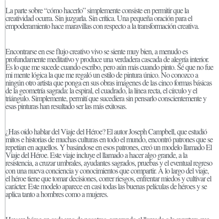
La parte sobre “cómo hacerlo” simplemente consiste en permitir que la
creatividad ocurra. Sin juzgarla. Sin crítica. Una pequeña oración para el
empoderamiento hace maravillas con respecto a la transformación creativa.
Encontrarse en ese flujo creativo vivo se siente muy bien, a menudo es
profundamente meditativo y produce una verdadera cascada de alegría interior.
Es lo que me sucede cuando escribo, pero aún más cuando pinto. Sé que no fue
mi mente lógica la que me regaló un estilo de pintura único. No conozco a
ningún otro artista que ponga en sus obras imágenes de las cinco formas básicas
de la geometría sagrada: la espiral, el cuadrado, la línea recta, el círculo y el
triángulo. Simplemente, permití que sucediera sin pensarlo conscientemente y
esas pinturas han resultado ser las más exitosas.
¿Has oído hablar del Viaje del Héroe? El autor Joseph Campbell, que estudió
mitos e historias de muchas culturas en todo el mundo, encontró patrones que se
repetían en aquellos. Y basándose en esos patrones, creó un modelo llamado El
Viaje del Héroe. Este viaje incluye el llamado a hacer algo grande, a la
resistencia, a cruzar umbrales, ayudantes sagrados, pruebas y el eventual regreso
con una nueva conciencia y conocimientos que compartir. A lo largo del viaje,
el héroe tiene que tomar decisiones, correr riesgos, enfrentar miedos y cultivar el
carácter. Este modelo aparece en casi todas las buenas películas de héroes y se
aplica tanto a hombres como a mujeres.