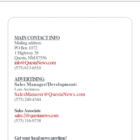
MAIN CONTACT INFO
Mailing address:
PO Box 1072
1 Highway 38
Questa, NM 87556
info@QuestaNews.com
(575) 613-6510
ADVERTISING
:
Sales Manager/Development:
Lora Arciniega
SalesManager@QuestaNews.com
(575) 240-4344
Sales Associate
sales-2@questanews.com
(575) 316-9738
Get your local news anytime!