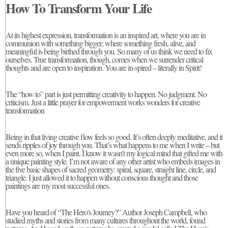
How To Transform Your Life
At its highest expression, transformation is an inspired art, where you are in
communion with something bigger; where something fresh, alive, and
meaningful is being birthed through you. So many of us think we need to fix
ourselves. True transformation, though, comes when we surrender critical
thoughts and are open to inspiration. You are in-spired – literally in Spirit!
The “how to” part is just permitting creativity to happen. No judgment. No
criticism. Just a little prayer for empowerment works wonders for creative
transformation
Being in that living creative flow feels so good. It’s often deeply meditative, and it
sends ripples of joy through you. That’s what happens to me when I write – but
even more so, when I paint. I know it wasn’t my logical mind that gifted me with
a unique painting style. I’m not aware of any other artist who embeds images in
the five basic shapes of sacred geometry: spiral, square, straight line, circle, and
triangle. I just allowed it to happen without conscious thought and those
paintings are my most successful ones.
Have you heard of “The Hero’s Journey?” Author Joseph Campbell, who
studied myths and stories from many cultures throughout the world, found