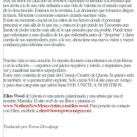
Hay un héroe en cada uno de nosotros, esperando el llamado a la aventura que
nos invita a ir de una vida ordinaria a una vida de valentía en el mundo especial
de lo desconocido. Estamos en la aventura. Las decisiones que tomamos dirigen
la trama. Momento a momento estamos creando nuestras vidas.
Existe un momento crucial en los mitos de los héroes donde el personaje
principal ve más allá de lo que era, y entra en lo que puede ser. Encuentra una
fuente de poder mucho más allá de lo que pensaba que era posible. Puede tener
que enfrentarse a más desafíos de los que enfrentaba antes de “despertar” y darse
cuenta de sus superpoderes, pero, a la vez, ahora tiene una nueva visión y mayor
confianza para enfrentar esos desafíos.
Nuestra vida es una creación. Es nuestra decisión concentrarnos en el problema
o en la solución — cargarnos con juicios negativos y miedo, o inspirarnos para
ver y manifestar nuestros superpoderes.
Estoy muy contenta de ser parte del Consejo Creativo de Questa. Si quieres serlo
tú también, ve a questacreative.org/join/. Solo cuesta $10 al año para ser Amigo
y para otras categorías que suben hasta $100. ÚNETE A NOSOTROS.
Ellen Wood
de Questa es una autora galardonada y una artista que usa el
nombre Maruška. El sitio web de sus libros y pinturas es
www.NorthernNewMexicoArtists.com/ellen-wood
. Para ponerte en contacto
con Ellen, escríbele a
ellen@howtogrowyounger.com
.
Traducido por Teresa Dovalpage