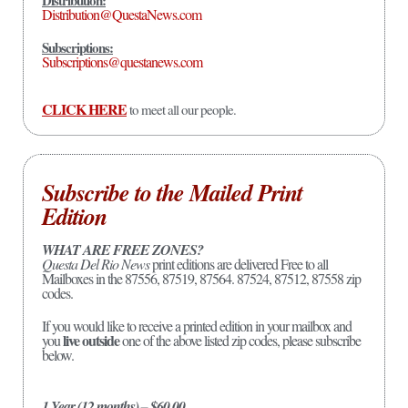
Distribution@QuestaNews.com
Subscriptions:
Subscriptions@questanews.com
CLICK HERE
to meet all our people.
Subscribe to the Mailed Print
Edition
WHAT ARE FREE ZONES?
Questa Del Rio News
print editions are delivered Free to all
Mailboxes in the 87556, 87519, 87564. 87524, 87512, 87558 zip
codes.
If you would like to receive a printed edition in your mailbox and
live outside
you
one of the above listed zip codes, please subscribe
below.
1 Year (12 months) – $60.00