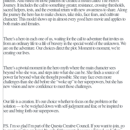
patterns. And based on those patterns he created a model called The Hero’s
Journey. It includes the call to something greater, resistance, crossing thresholds,
sacred helpers, tests, and the eventual return with new awareness to share. Along
the journey the hero has to make choices, take risks, face fears, and cultivate
character. This model shows up in almost every good hero movie and applies to
both males and females.
There’s a hero in each one of us, waiting for the call to adventure that invites us
from an ordinary life to a life of bravery in the special world of the unknown. We
are on the adventure. Our choices direct the plot. Moment to moment, we’re
creating our lives.
There’s a pivotal moment in the hero myth where the main character sees
beyond who she was, and steps into what she can be. She finds a source of
power far beyond what she thought possible. She may face even more
challenges than she did before she “woke up” to her superpowers, but she has
new vision and new confidence to meet those challenges.
Our life is a creation. It’s our choice whether to focus on the problem or the
solution — to be weighed down with self-judgment and fear, or be inspired to
see and bring forth our superpowers.
P.S. I’m so glad I’m part of the Questa Creative Council. If you want to join, go