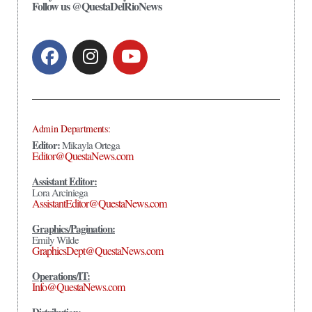
Follow us @QuestaDelRioNews
Admin Departments:
Editor:
Mikayla Ortega
Editor@QuestaNews.com
Assistant Editor:
Lora Arciniega
AssistantEditor@QuestaNews.com
Graphics/Pagination:
Emily Wilde
GraphicsDept@QuestaNews.com
Operations/IT:
Info@QuestaNews.com
Distribution: