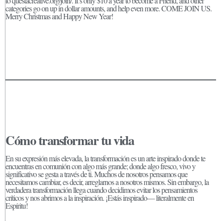
to questacreative.org/join/. It’s only $10 a year to become a Friend, and other
categories go on up in dollar amounts, and help even more. COME JOIN US.
Merry Christmas and Happy New Year!
Cómo transformar tu vida
En su expresión más elevada, la transformación es un arte inspirado donde te
encuentras en comunión con algo más grande; donde algo fresco, vivo y
significativo se gesta a través de ti. Muchos de nosotros pensamos que
necesitamos cambiar, es decir, arreglarnos a nosotros mismos. Sin embargo, la
verdadera transformación llega cuando decidimos evitar los pensamientos
críticos y nos abrimos a la inspiración. ¡Estás inspirado— literalmente en
Espíritu!