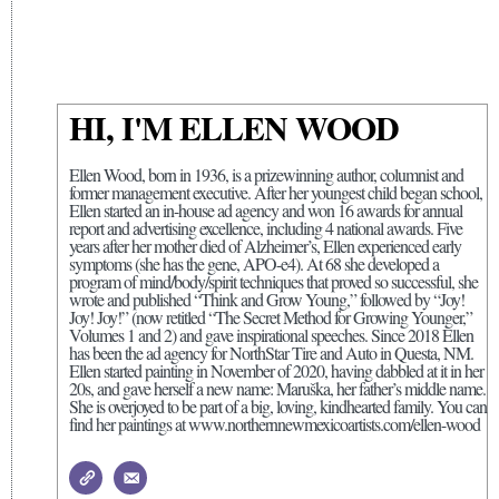
HI, I'M ELLEN WOOD
Ellen Wood, born in 1936, is a prizewinning author, columnist and
former management executive. After her youngest child began school,
Ellen started an in-house ad agency and won 16 awards for annual
report and advertising excellence, including 4 national awards. Five
years after her mother died of Alzheimer’s, Ellen experienced early
symptoms (she has the gene, APO-e4). At 68 she developed a
program of mind/body/spirit techniques that proved so successful, she
wrote and published “Think and Grow Young,” followed by “Joy!
Joy! Joy!” (now retitled “The Secret Method for Growing Younger,”
Volumes 1 and 2) and gave inspirational speeches. Since 2018 Ellen
has been the ad agency for NorthStar Tire and Auto in Questa, NM.
Ellen started painting in November of 2020, having dabbled at it in her
20s, and gave herself a new name: Maruška, her father’s middle name.
She is overjoyed to be part of a big, loving, kindhearted family. You can
find her paintings at www.northernnewmexicoartists.com/ellen-wood