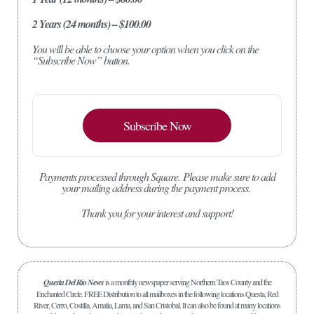
2 Years (24 months) – $100.00
You will be able to choose your option when you click on the
“Subscribe Now” button.
Subscribe Now
Payments processed through Square.
Please make sure to add
your mailing address during the payment process.
Thank you for your interest and support!
Questa Del Rio News
is a monthly newspaper serving Northern Taos County and the
Enchanted Circle. FREE Distribution to all mailboxes in the following locations Questa, Red
River, Cerro, Costilla, Amalia, Lama, and San Cristobal. It can also be found at many locations